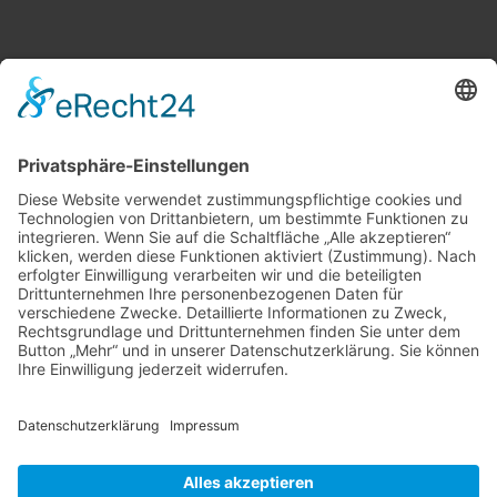
Vollbild
©
OpenStreetMap
contributors.
·
Lösung von Dr. DSGVO