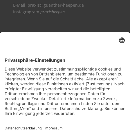
E-Mail praxis@guenther-heepen.de
Instagragram
praxisheepen
Vollbild
©
OpenStreetMap
contributors.
·
Lösung von Dr. DSGVO