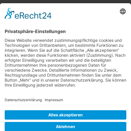
Vollbild
©
OpenStreetMap
contributors.
·
Lösung von Dr. DSGVO