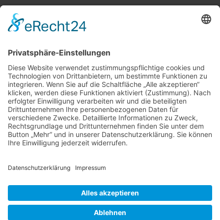
Vollbild
©
OpenStreetMap
contributors.
·
Lösung von Dr. DSGVO