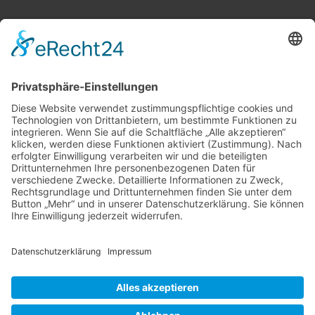
Vollbild
©
OpenStreetMap
contributors.
·
Lösung von Dr. DSGVO