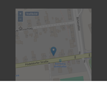
+
Vollbild
−
©
OpenStreetMap
contributors.
·
Lösung von Dr.
DSGVO