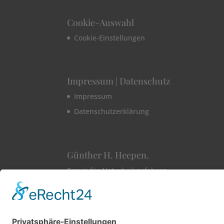
Cookie-Auswahl
Cookie-Einstellungen
Impressum | Datenschutz
Impressum
Datenschutzerklärung
Günther H. Heepen.
Praxis für Naturheilverfahren
Pödeldorfer Str. 219
96050 Bamberg
Telefon +49 951 9682048
E-Mail praxis@guenther-heepen.de