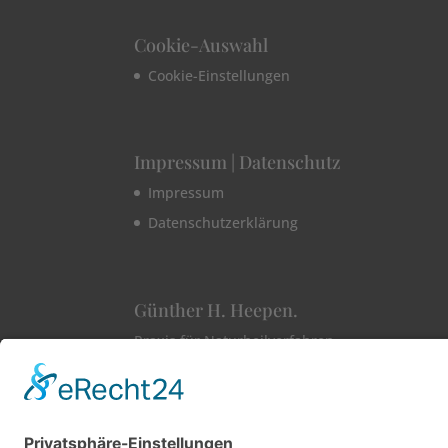
Cookie-Auswahl
Cookie-Einstellungen
Impressum | Datenschutz
Impressum
Datenschutzerklärung
Günther H. Heepen.
Praxis für Naturheilverfahren
Pödeldorfer Str. 219
96050 Bamberg
Telefon +49 951 9682048
E-Mail praxis@guenther-heepen.de